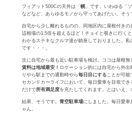
フィアット500Cの天井は「
幌
」です。いわゆる「
などなど、あらゆるモノから守ってあげたい。そう
自宅から少し離れるものの、同地区内に屋根付きの
辺相場の1.5倍を超えるほど！チョイと覗きに行く
わかるステキなクルマ達が鎮座しておりました。私
です・・・。
次に自宅から最も近い駐車場を検討。ココは屋根無
賃料は地域最安！
ロケーション的には自宅から外出
りやら駅までの通勤時やら
毎日目にする
ことが可能
セカンドカーライフにおいて、毎日愛車を目視でき
だけで
所有満足度
を充たしてくれます。とはいえ、
結果、そうです。
青空駐車場
にしました。毎日愛車
ゃん。