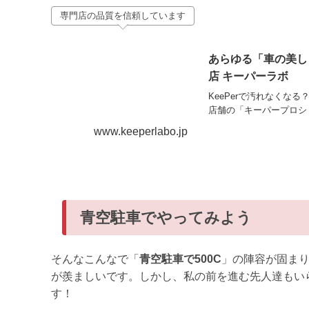
専門店の品質を信頼しています
あらゆる「車の美し
店 キーパーラボ
KeePerで汚れなくな
店舗の「キーパープロシ
www.keeperlabo.jp
青空駐車でやってみよう
そんなこんなで「
青空駐車で500C
」の陣容が固ま
が羨ましいです。しかし、私の前を進む先人達もい
す！