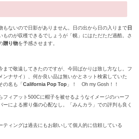
物もないので日影がありません。日の出から日の入りまで
日
いものが収穫できるでしょうが「幌」にはただただ過酷。さ
の
贈り物
を予感させます。
今まで敬遠してきたのですが、今回ばかりは致し方なし。フ
メンナサイ）、何か良い品は無いかとネット検索していた
その名も「
California Pop Top
」！ Oh my Gosh！！
フィアット500Cに帽子を被せるようなイメージのハーフ
バーによる擦り傷の心配なし。「みんカラ」での評判も良く
ーティングは過去にもお願いして個人的に信頼している