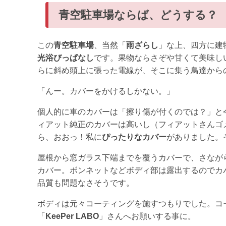
青空駐車場ならば、どうする？
この
青空駐車場
、当然「
雨ざらし
」な上、四方に建
光浴びっぱなし
です。果物ならさぞや甘くて美味し
らに斜め頭上に張った電線が、そこに集う鳥達から
「んー。カバーをかけるしかない。」
個人的に車のカバーは「擦り傷が付くのでは？」と
ィアット純正のカバーは高いし（フィアットさんゴ
ら、おおっ！私に
ぴったりなカバー
がありました。
屋根から窓ガラス下端までを覆うカバーで、さながら
カバー。ボンネットなどボディ部は露出するのでカ
品質も問題なさそうです。
ボディは元々コーティングを施すつもりでした。コ
「
KeePer LABO
」さんへお願いする事に。