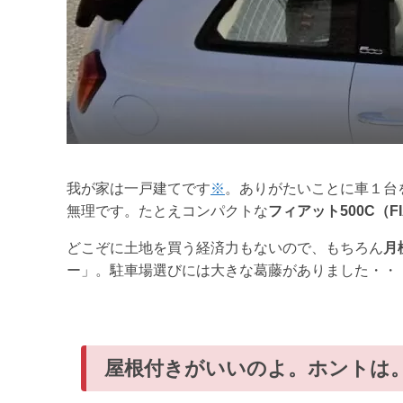
我が家は一戸建てです
※
。ありがたいことに車１台
無理です。たとえコンパクトな
フィアット500C（FI
どこぞに土地を買う経済力もないので、もちろん
月
ー」。駐車場選びには大きな葛藤がありました・・
屋根付きがいいのよ。ホントは