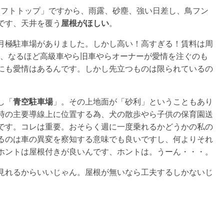
ソフトトップ」ですから、雨露、砂塵、強い日差し、鳥フン
です、天井を覆う
屋根がほしい
。
月極駐車場がありました。しかし高い！高すぎる！賃料は周
と、なるほど高級車やら旧車やらオーナーが愛情を注ぐのも
にも愛情はあるんです。しかし先立つものは限られているの
し「
青空駐車場
」。その上地面が「砂利」ということもあり
時の主要導線上に位置する為、犬の散歩やら子供の保育園送
です。コレは重要。おそらく週に一度乗れるかどうかの私の
るのは車の異変を察知する意味でも良いですし、何よりそれ
ホントは屋根付きが良いんです、ホントは。うーん・・・。
見れるからいいじゃん。屋根が無いなら工夫するしかないじ