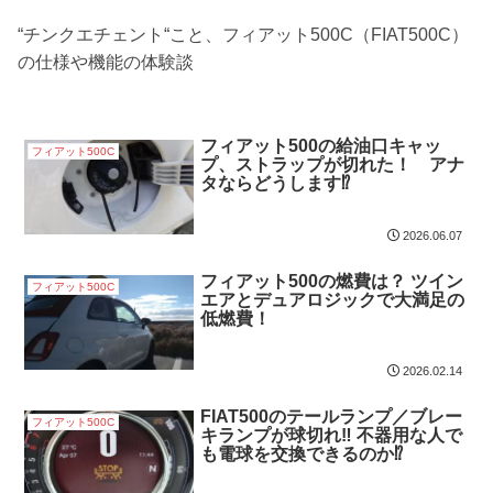
“チンクエチェント“こと、フィアット500C（FIAT500C）
の仕様や機能の体験談
フィアット500の給油口キャッ
フィアット500C
プ、ストラップが切れた！ アナ
タならどうします⁉
2026.06.07
フィアット500の燃費は？ ツイン
フィアット500C
エアとデュアロジックで大満足の
低燃費！
2026.02.14
FIAT500のテールランプ／ブレー
フィアット500C
キランプが球切れ‼ 不器用な人で
も電球を交換できるのか⁉