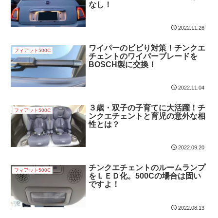
なし！
2022.11.26
ワイパーのビビり対策！チンクエ
フィアット500C
チェントのワイパーブレードを
BOSCH製に交換！
2022.11.04
３歳・双子の子育てに大活躍！チ
フィアット500C
ンクエチェントと育児の意外な相
性とは？
2022.09.20
チンクエチェントのルームランプ
フィアット500C
をＬＥＤ化。500Cの場合は固い
ですよ！
2022.08.13