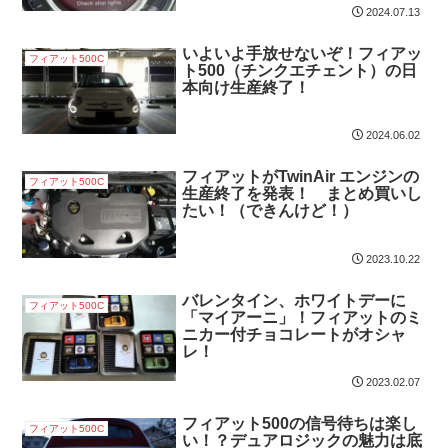
2024.07.13
いよいよ手放せないぞ！フィアッ
フィアット500C
ト500（チンクエチェント）の日
本向け生産終了！
2024.06.02
フィアットがTwinAir エンジンの
フィアット500C
生産終了を発表！ まとめ買いし
たい！（できんけど！）
2023.10.22
バレンタイン、ホワイトデーに
フィアット500C
「マイアーニ」！フィアットのミ
ニカー付チョコレートがオシャ
レ！
2023.02.07
フィアット500の信号待ちは楽し
フィアット500C
い！？デュアロジックの魅力は底