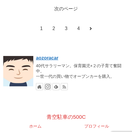
次のページ
1
2
3
4
aozoracar
40代サラリーマン。保育園児×２の子育て奮闘
中。
一世一代の買い物でオープンカーを購入。
青空駐車の500C
ホーム
プロフィール