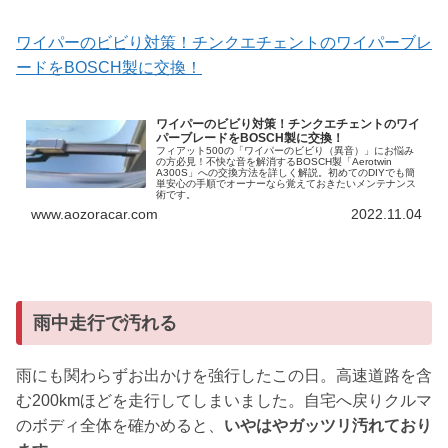
ワイパーのビビり対策！チンクエチェントのワイパーブレ
ードをBOSCH製に交換！
ワイパーのビビり対策！チンクエチェントのワイ
パーブレードをBOSCH製に交換！
フィアット500の「ワイパーのビビり（異音）」にお悩み
の方必見！不快な音を解消するBOSCH製「Aerotwin
A300S」への交換方法を詳しく解説。初めてのDIYでも簡
単安心の手順でオーナーなら覚えておきたいメンテナンス
術です。
www.aozoracar.com
2022.11.04
雨中走行で汚れる
雨にも関わらずお出かけを強行したこの日。高速道路を含
む200kmほどを走行してしまいました。自宅へ戻りクルマ
のボディ全体を確かめると、
いやはやガッツリ汚れており