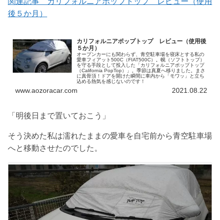
関連記事 カリフォルニアポップトップ レビュー（使用
後５か月）
カリフォルニアポップトップ レビュー（使用後
５か月）
オープンカーにも関わらず、青空駐車場を寝床とする私の
愛車フィアット500C（FIAT500C）。幌（ソフトトップ）
を守る手段として投入した「カリフォルニアポップトップ
（California PopTop）」。季節は真夏へ移りました。まさ
に真骨頂！ドアを開けた瞬間に車内から「モワッ」と立ち
込める熱気を感じないのです！
www.aozoracar.com
2021.08.22
「明後日まで置いておこう」
そう決めた私は濡れたままの愛車を自宅前から青空駐車場
へと移動させたのでした。