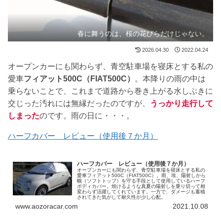
春に舞うのは、桜の花びらだけじゃない。
2026.04.30
2022.04.24
オープンカーにも関わらず、青空駐車場を寝床とする私の
愛車
フィアット500C（FIAT500C）
。本降りの雨の中は
乗らないことで、これまで道路から巻き上がる水しぶきに
交じった汚れには無縁だったのですが、
うっかり走行して
しまった
のです。雨の日に・・・。
ハーフカバー レビュー（使用後７か月）
ハーフカバー レビュー（使用後７か月）
オープンカーにも関わらず、青空駐車場を寝床とする私の
愛車フィアット500C（FIAT500C）。雨、埃、陽射しから
幌（ソフトトップ）を守る手段として使用しているハーフ
ボディカバー。焼けるような真夏の陽射しを乗り切って相
変わらず活躍してくれています。一方で、ダメージも蓄積
されてきた気がして耐久性が少し心配。
www.aozoracar.com
2021.10.08