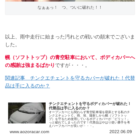
なぁぁっ！ つ、ついに破れた！！
以上、雨中走行に始まった汚れとの戦いの顛末でございま
した。
幌（ソフトトップ）の青空駐車において、ボディカバーへ
の感謝は強まるばかり
ですが・・・。
関連記事 チンクエチェントを守るカバーが破れた！代替
品は手に入るのか？
チンクエチェントを守るボディカバーが破れた！
代替品は手に入るのか？
オープンカーにも関わらず青空駐車場を寝床とする私のチ
ンクエチェントＣ。雨、埃、陽射しから幌（ソフトトッ
プ）を守るため使用しているボディカバーが「ビリッ！」
っと破れてしまったのです！代替品はやはり使い勝手を考
えハーフカバーが良いが・・・。
www.aozoracar.com
2022.06.09