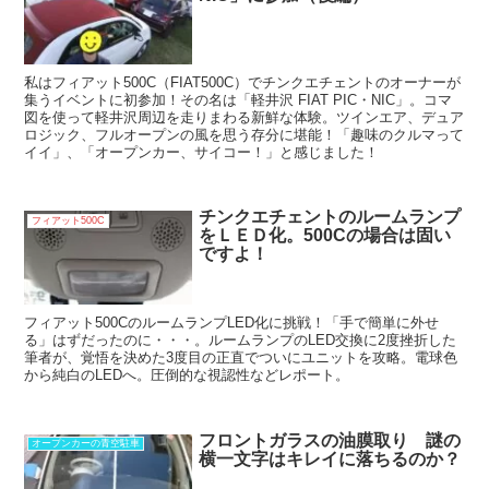
私はフィアット500C（FIAT500C）でチンクエチェントのオーナーが
集うイベントに初参加！その名は「軽井沢 FIAT PIC・NIC」。コマ
図を使って軽井沢周辺を走りまわる新鮮な体験。ツインエア、デュア
ロジック、フルオープンの風を思う存分に堪能！「趣味のクルマって
イイ」、「オープンカー、サイコー！」と感じました！
チンクエチェントのルームランプ
フィアット500C
をＬＥＤ化。500Cの場合は固い
ですよ！
フィアット500CのルームランプLED化に挑戦！「手で簡単に外せ
る」はずだったのに・・・。ルームランプのLED交換に2度挫折した
筆者が、覚悟を決めた3度目の正直でついにユニットを攻略。電球色
から純白のLEDへ。圧倒的な視認性などレポート。
フロントガラスの油膜取り 謎の
オープンカーの青空駐車
横一文字はキレイに落ちるのか？