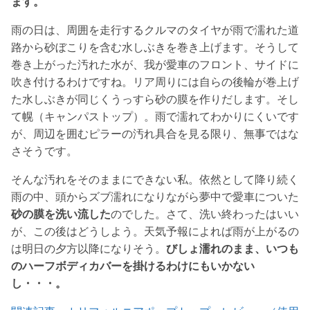
ます。
雨の日は、周囲を走行するクルマのタイヤが雨で濡れた道
路から砂ぼこりを含む水しぶきを巻き上げます。そうして
巻き上がった汚れた水が、我が愛車のフロント、サイドに
吹き付けるわけですね。リア周りには自らの後輪が巻上げ
た水しぶきが同じくうっすら砂の膜を作りだします。そし
て幌（キャンパストップ）。雨で濡れてわかりにくいです
が、周辺を囲むピラーの汚れ具合を見る限り、無事ではな
さそうです。
そんな汚れをそのままにできない私。依然として降り続く
雨の中、頭からズブ濡れになりながら夢中で愛車についた
砂の膜を洗い流した
のでした。さて、洗い終わったはいい
が、この後はどうしよう。天気予報によれば雨が上がるの
は明日の夕方以降になりそう。
びしょ濡れのまま、いつも
のハーフボディカバーを掛けるわけにもいかない
し・・・。