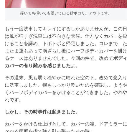
掃いても掃いても湧いて出る砂ボコリ。アウトです。
もう一度洗車してキレイにするしかありませんが、この日
は風が強すぎ洗車には不向きな天候。仕方なくカバーを掛
けることを諦め、トボトボと帰宅しました。コレまで、た
またま運もあって雨ざらし後にハーフボディカバーを掛け
るケースはありませんでした。今回の件で、改めて
ボディ
カバーの有り難みを感じました
よ。
その週末、風も弱く穏やかに晴れた空の下。改めて念入り
に洗車しました。幌もしっかり乾いたのを確認し、ようや
くハーフボディカバーをかけることができました。やれや
れです。
しかし、その時事件は起きました。
カバーをかける仕上げとして、カバーの端、ドアミラーに
かかる箇所を指で強く引っ張ったその時！