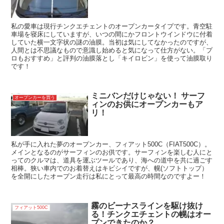
私の愛車は現行チンクエチェントのオープンカータイプです。青空駐
車場を寝床にしていますが、いつの間にかフロントウインドウに付着
していた横一文字状の謎の油膜。当初は気にしてなかったのですが、
人間とは不思議なもので意識し始めると気になって仕方がない。「プ
ロもおすすめ」と評判の油膜落とし「キイロビン」を使って油膜取り
です！
ミニバンだけじゃない！ サーフ
オープンカーを買う
ィンのお供にオープンカーもア
リ！
私が手に入れた夢のオープンカー、フィアット500C（FIAT500C）。
メインとなるのがサーフィンのお供です。サーフィンを楽しむ人にと
ってのクルマは、道具を運ぶツールであり、海への道中を共に過ごす
相棒。狭い車内でのお着替えはキビシイですが、幌(ソフトトップ）
を全開にしたオープン走行は私にとって最高の時間なのですよー！
霧のビーナスラインを駆け抜け
フィアット500C
る！チンクエチェントの幌はオー
プンできたのか？