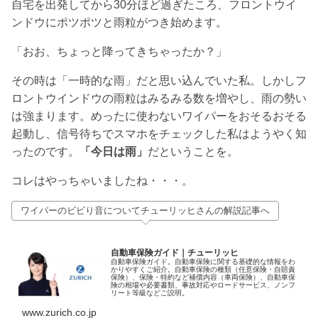
自宅を出発してから30分ほど過ぎたころ、フロントウイ
ンドウにポツポツと雨粒がつき始めます。
「おお、ちょっと降ってきちゃったか？」
その時は「一時的な雨」だと思い込んでいた私。しかしフ
ロントウインドウの雨粒はみるみる数を増やし、雨の勢い
は強まります。めったに使わないワイパーをおそるおそる
起動し、信号待ちでスマホをチェックした私はようやく知
ったのです。
「今日は雨」
だということを。
コレはやっちゃいましたね・・・。
ワイパーのビビり音についてチューリッヒさんの解説記事へ
自動車保険ガイド｜チューリッヒ
自動車保険ガイド。自動車保険に関する基礎的な情報をわ
かりやすくご紹介。自動車保険の種類（任意保険・自賠責
保険）、保険・特約など補償内容（車両保険）、自動車保
険の相場や必要書類、事故対応やロードサービス、ノンフ
リート等級などご説明。
www.zurich.co.jp