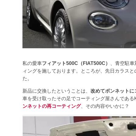
私の愛車
フィアット500C（FIAT500C）
、青空駐車
ィングを施しております。ところが、先日カラスと
た。
新品に交換したということは、
改めてボンネットに
車を受け取ったその足でコーティング屋さんであるKee
ンネットの再コーティング
、その内容やいかに？