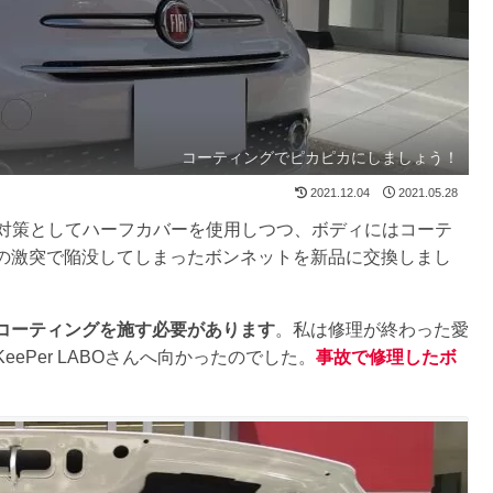
コーティングでピカピカにしましょう！
2021.12.04
2021.05.28
対策としてハーフカバーを使用しつつ、ボディにはコーテ
の激突で陥没してしまったボンネットを新品に交換しまし
コーティングを施す必要があります
。私は修理が終わった愛
Per LABOさんへ向かったのでした。
事故で修理したボ