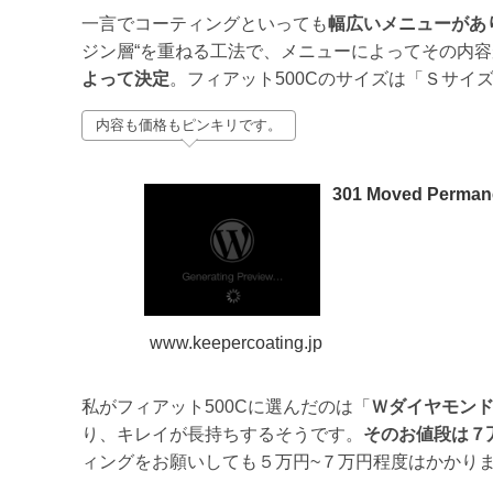
一言でコーティングといっても
幅広いメニューがあ
ジン層“を重ねる工法で、メニューによってその内
よって決定
。フィアット500Cのサイズは「Ｓサイ
内容も価格もピンキリです。
301 Moved Perman
www.keepercoating.jp
私がフィアット500Cに選んだのは「
Ｗダイヤモン
り、キレイが長持ちするそうです。
そのお値段は７
ィングをお願いしても５万円~７万円程度はかかり