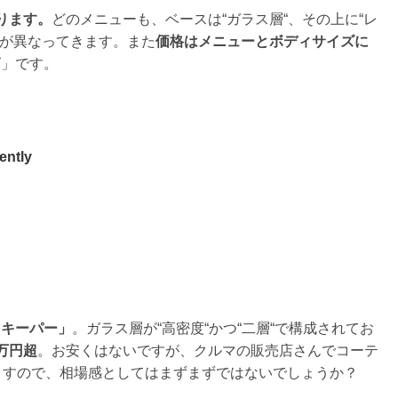
ります。
どのメニューも、ベースは“ガラス層“、その上に“レ
容が異なってきます。また
価格はメニューとボディサイズに
ズ」です。
ently
ドキーパー」
。ガラス層が“高密度“かつ“二層“で構成されてお
万円超
。お安くはないですが、クルマの販売店さんでコーテ
ますので、相場感としてはまずまずではないでしょうか？