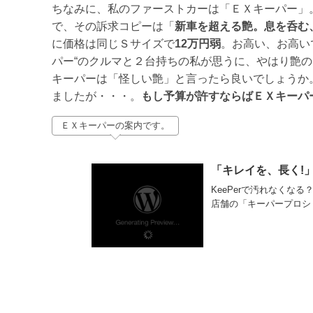
ちなみに、私のファーストカーは「ＥＸキーパー」
で、その訴求コピーは「
新車を超える艶。息を呑む
に価格は同じＳサイズで
12万円弱
。お高い、お高い
パー“のクルマと２台持ちの私が思うに、やはり艶
キーパーは「怪しい艶」と言ったら良いでしょうか。
ましたが・・・。
もし予算が許すならばＥＸキーパ
ＥＸキーパーの案内です。
「キレイを、長く!」の
KeePerで汚れなくな
店舗の「キーパープロシ