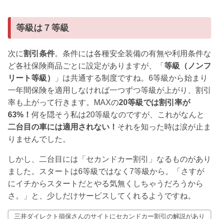
等級は７等級
次に
割引条件
。条件には各種安全装備の有無や利用条件な
ど各社保険商品ごとに設定がありますが、「
等級（ノンフ
リート等級）
」は共通する制度ですね。6等級から始まり
一年間保険を適用しなければ一つずつ等級が上がり、割引
率も上がって行きます。MAXの
20等級では割引率が
63%！
何を隠そう私は20等級なのですが、これがなんと
二台目の車には適用されない！
それを知った時は涙が止ま
りませんでした。
しかし、二台目には「セカンドカー割引」なるものがあり
ました。スタートは6等級ではなく7等級から。「さすが
にイチからスタートだとやる気無くしちゃうだろうから
さ。」と、少しだけサービスしてくれるようですね。
三井ダイレクト損保さんのサイトにセカンドカー割引の解説があり