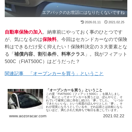
エアバックのお世話にはなりたくないですね
2026.01.11
2021.02.25
自動車保険の加入
。納車前にやっておく事のひとつです
が、気になるのは
保険料
。今回はセカンドカーなので保険
料はできるだけ安く抑えたい！保険料決定の３大要素とな
る「
補償内容、割引条件、料率クラス
」。我がフィアット
500C（FIAT500C）はどうだった？
関連記事 「オープンカーを買う」ということ
「オープンカーを買う」ということ
この度「FIAT500C（フィアット500C）」を購入しまし
た。私にとってオープンカーを買うとは、ぼんやりと、そ
れでいて確実に頭に存在し続けた「夢」でした。 「いつか
できたらいいな」という程度のぼんやりとした「夢」。そ
れが現実になろうとしている今、それ以前とは比較になら
ないほど、満たされた気持ちで毎日を過ごしています。
www.aozoracar.com
2021.02.22