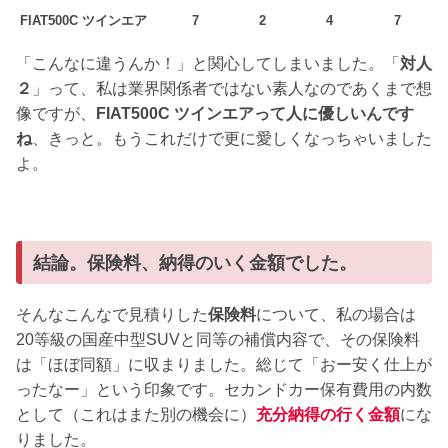
FIAT500C ツインエア
7
2
4
7
「こんなに違うんか！」と関心してしまいました。「
対人
２
」って、私は業界関係者ではない素人なのであくまで想
像ですが、
FIAT500C ツインエアって人に優しいんです
ね
、きっと。もうこれだけで更に愛しくなっちゃいました
よ。
結論。保険料、納得のいく金額でした。
そんなこんなで見積りした
保険料
について、私の場合は
20等級の国産中型SUVと同等の補償内容で、その保険料
は「ほぼ同額」に収まりました。総じて「おー安く仕上が
ったなー」という印象です。セカンドカー保有費用の内数
として（これはまた別の機会に）
充分納得の行く金額
にな
りました。