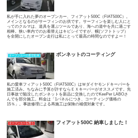
私が手に入れた夢のオープンカー、フィアット500C（FIAT500C）。
メインとなるのがサーフィンのお供です。サーフィンを楽しむ人にと
ってのクルマは、道具を運ぶツールであり、海への道中を共に過ごす
相棒。狭い車内でのお着替えはキビシイですが、幌(ソフトトップ）
を全開にしたオープン走行は私にとって最高の時間なのですよー！
ボンネットのコーティング
オープンカーの青空駐車
私の愛車フィアット500C（FIAT500C）はＷダイヤモンドキーパーを
施工済み。ちなみに予算が許すならＥＸキーパーがオススメです。先
日事故で陥没したボンネットを新品に交換したのでKeePer LABOさ
んでを部分施工。料金は「1パネルにつき、コーティング価格の
15％」。事故修理による再施工は保険の補償対象です。
フィアット500C 納車しました！
オープンカーを買う