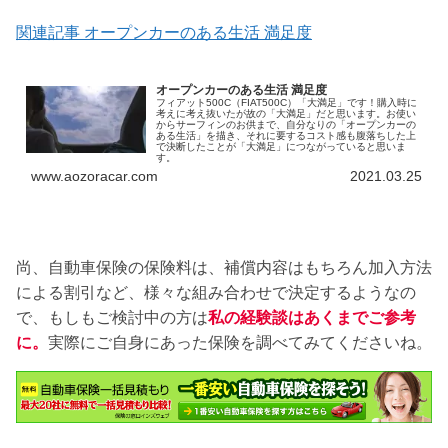
関連記事 オープンカーのある生活 満足度
オープンカーのある生活 満足度
フィアット500C（FIAT500C）「大満足」です！購入時に
考えに考え抜いたが故の「大満足」だと思います。お使い
からサーフィンのお供まで、自分なりの「オープンカーの
ある生活」を描き、それに要するコスト感も腹落ちした上
で決断したことが「大満足」につながっていると思いま
す。
www.aozoracar.com
2021.03.25
尚、自動車保険の保険料は、補償内容はもちろん加入方法
による割引など、様々な組み合わせで決定するようなの
で、もしもご検討中の方は
私の経験談はあくまでご参考
に。
実際にご自身にあった保険を調べてみてくださいね。