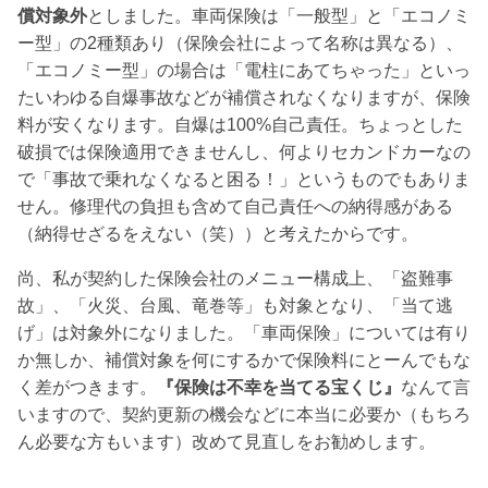
償対象外
としました。車両保険は「一般型」と「エコノミ
ー型」の2種類あり（保険会社によって名称は異なる）、
「エコノミー型」の場合は「電柱にあてちゃった」といっ
たいわゆる自爆事故などが補償されなくなりますが、保険
料が安くなります。自爆は100%自己責任。ちょっとした
破損では保険適用できませんし、何よりセカンドカーなの
で「事故で乗れなくなると困る！」というものでもありま
せん。修理代の負担も含めて自己責任への納得感がある
（納得せざるをえない（笑））と考えたからです。
尚、私が契約した保険会社のメニュー構成上、「盗難事
故」、「火災、台風、竜巻等」も対象となり、「当て逃
げ」は対象外になりました。「車両保険」については有り
か無しか、補償対象を何にするかで保険料にとーんでもな
く差がつきます。
『保険は不幸を当てる宝くじ』
なんて言
いますので、契約更新の機会などに本当に必要か（もちろ
ん必要な方もいます）改めて見直しをお勧めします。