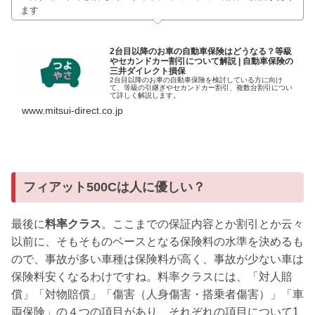
ます
2台目以降のお車の自動車保険はどうなる？等級
やセカンドカー割引について解説 | 自動車保険の
三井ダイレクト損保
2台目以降のお車の自動車保険を検討している方に向け
て、等級の引継ぎやセカンドカー割引、複数台割引につい
て詳しく解説します。
www.mitsui-direct.co.jp
フィアット500Cは人に優しい？
最後に
料率クラス
。ここまでの保証内容とか割引とか云々
以前に、そもそものベースとなる保険料の水準を決めるも
ので、事故が多い車種は保険料が高く、事故が少ない車は
保険料安くなるわけですね。料率クラスには、「対人賠
償」「対物賠償」「傷害（人身傷害・搭乗者傷害）」「車
両保険」の４つの項目があり、それぞれの項目について1