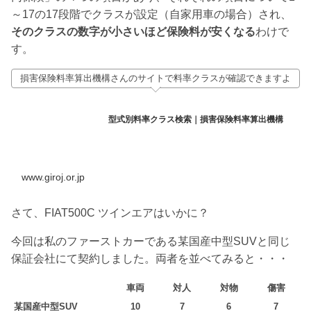
～17の17段階でクラスが設定（自家用車の場合）され、
そのクラスの数字が小さいほど保険料が安くなる
わけで
す。
損害保険料率算出機構さんのサイトで料率クラスが確認できますよ
型式別料率クラス検索｜損害保険料率算出機構
www.giroj.or.jp
さて、FIAT500C ツインエアはいかに？
今回は私のファーストカーである某国産中型SUVと同じ
保証会社にて契約しました。両者を並べてみると・・・
車両
対人
対物
傷害
某国産中型SUV
10
7
6
7