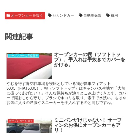
オープンカーを買う
セカンドカー
自動車保険
費用
関連記事
オープンカーの幌（ソフトトッ
オープンカーの青空駐車
プ）、手入れは手抜きでカバーを
かける。
やむを得ず青空駐車場を寝床としている我が愛車フィアット
500C（FIAT500C）。幌（ソフトトップ）はキャンバス生地で「大切
に扱ってあげたい！」そんな気持ちが沸々とこみ上げてきます。カバ
ーで陽射しから守り、ブラシでホコリを取り、素手で水洗い。もはや
お気に入りの洋服やスニーカーを手入れするのと同じですね。
ミニバンだけじゃない！ サーフ
オープンカーを買う
ィンのお供にオープンカーもア
リ！