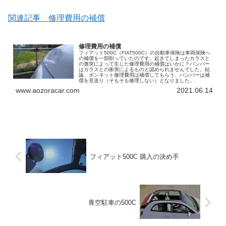
関連記事 修理費用の補償
修理費用の補償
フィアット500C（FIAT500C）の自動車保険は車両保険へ
の補償を一部削っていたのです。起きてしまったカラスと
の激突によって生じた修理費用の補償はいかに？バンパー
はカラスとの衝突によるものと認められませんでした。結
論、ボンネット修理費用は補償してもらう、バンパーは補
償を見送り（そもそも修理しない）となりました。
www.aozoracar.com
2021.06.14
フィアット500C 購入の決め手
青空駐車の500C