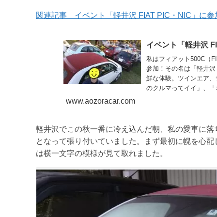
関連記事 イベント「軽井沢 FIAT PIC・NIC」に
イベント「軽井沢 FI
私はフィアット500C（
参加！その名は「軽井沢 
鮮な体験。ツインエア、
のクルマってイイ」、「
www.aozoracar.com
軽井沢でこの秋一番に冷え込んだ朝、私の愛車に落
となって張り付いていました。まず最初に幌を心配
は横一文字の模様が見て取れました。