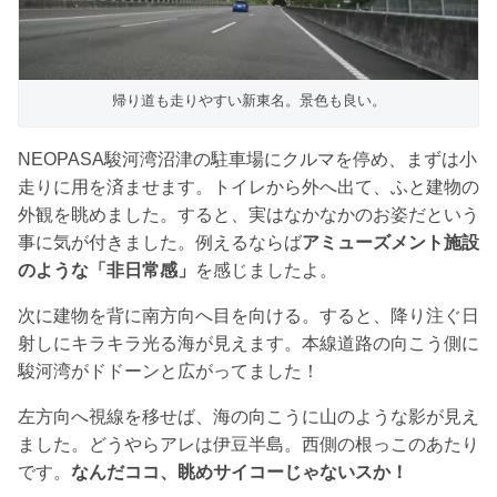
帰り道も走りやすい新東名。景色も良い。
NEOPASA駿河湾沼津の駐車場にクルマを停め、まずは小
走りに用を済ませます。トイレから外へ出て、ふと建物の
外観を眺めました。すると、実はなかなかのお姿だという
事に気が付きました。例えるならば
アミューズメント施設
のような「非日常感」
を感じましたよ。
次に建物を背に南方向へ目を向ける。すると、降り注ぐ日
射しにキラキラ光る海が見えます。本線道路の向こう側に
駿河湾がドドーンと広がってました！
左方向へ視線を移せば、海の向こうに山のような影が見え
ました。どうやらアレは伊豆半島。西側の根っこのあたり
です。
なんだココ、眺めサイコーじゃないスか！