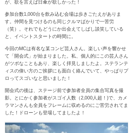
が、欲を言えば日傘が欲しかった！
参加台数1,000台を飲み込む会場は歩きごたえがありま
す。仲間を見つけるのも同じクルマばかりで一苦労
（笑）。それでもどうにか出会えてしばし談笑している
と、イベントスタートの時間に。
今回のMCは有名な某コンビ芸人さん。楽しい声を響かせ
て「開会式」が始まりました。私、個人的にこの芸人さん
がツボなこともあり、楽しく拝見しましたよ。ステランテ
ィスの偉い方のご挨拶にも面白く絡んでいて、やっぱりプ
ロってスゴいなと思いました！
開会式の後は、ステージ前で参加者全員の集合写真を撮
影。とにかく参加者がスゴイ人数（2,000人超！)で、カメ
ラマンさんも全員をフレームに収めるのにご苦労されてま
した！ドローンも登場してましたよ！