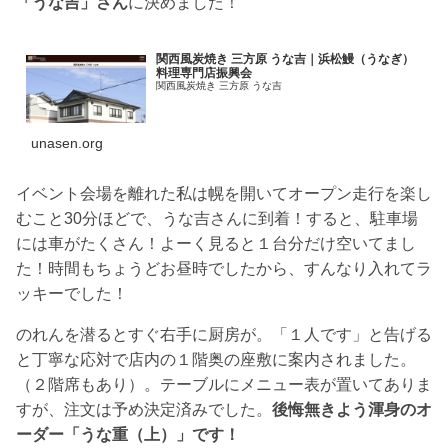
「うな吉」さん
に決めました！
関西風炭焼き 三方原 うな吉｜浜松鰻（うなぎ）
料理専門店振興会
関西風炭焼き 三方原 うな吉
unasen.org
イベント会場を離れた私は幌を開いてオープン走行を楽し
むこと30分ほどで、うな吉さんに到着！すると、駐車場
には車がたくさん！よーく見ると１台分だけ空いてまし
た！時間もちょうどお昼時でしたから、すんなり入れてラ
ッキーでした！
のれんを潜るとすぐ右手に厨房が。「１人です」と告げる
と丁寧な応対で店内の１階奥の座敷に案内されました。
（２階席もあり）。テーブルにメニュー表が置いてありま
すが、注文は予め決定済みでした。
後悔無きよう渾身のオ
ーダー「うな重（上）」です！