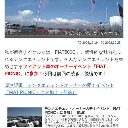
お出かけって、楽しいですね。
2025.12.19
2022.10.23
私が所有するクルマは「FIAT500C」。個性的な魅力あふ
れるチンクエチェントです。そんなチンクエチェントを始
めとする
フィアット車のオーナーイベント「FIAT
PICNIC」に参加！
今回は前回の続き、後編です！
関連記事 チンクエチェントオーナーの夢！イベント
「FIAT PICNIC」に参加！（前編）
チンクエチェントオーナーの夢！イベント「FIAT
PICNIC」に参加！（前編）
フィアット500C（FIAT500C）を購入して「オープンカー
を買う」という夢を実現しました。個性的な魅力あふれる
チンクエチェントなどフィット車のオーナーイベント
「FIAT PICNIC」に参加！浜名湖に集った参加台数は驚愕