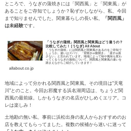
ところで、うなぎの蒲焼きには「関西風」と「関東風」が
あることをご存知でしょうか？恥ずかしながら、私、今回
まで知りませんでした。関東暮らしの長い私、
「関西風」
は未経験
です。
「うなぎの蒲焼」関西風と関東風はどう違うの？
比較してみた！ [うなぎ] All About
「うなぎの蒲焼」には関西風と関東風があるのをご存知で
しょうか。違いはズバリ、「背開きor腹開き」「蒸すor蒸
さない」と言われています。地域によって味や風味も変わ
ってくるうなぎの蒲焼について、関西風と関東風の違いを
踏まえながらご紹介していきます！
allabout.co.jp
地域によって分かれる関西風と関東風。その境目は”天竜
川”とのこと。今回お邪魔する浜名湖周辺は、ちょうど関
西風の最前線。しかもうなぎの名店がひしめくエリア。コ
レは楽しみ！
土地勘の無い私、事前に浜松出身の友人からおすすめのお
店を教えてもらってました。複数の候補から迷いに迷って