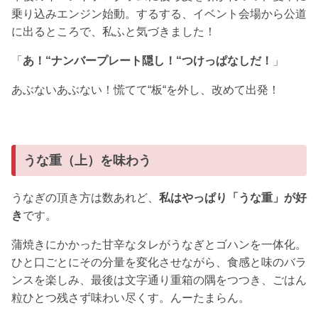
乗り込みエンジン始動。するする、イベント会場から公道
に出るところで、私ふと気づきました！
「
あ！“ナンバープレート隠し！“つけっぱなしだ！
」
あぶないあぶない！慌てて“板“を外し、改めて出発！
うな重（上）を味わう
うなぎの頂き方は数あれど、
私はやっぱり「うな重」が好
き
です。
蒲焼きにかかった甘辛なタレがうなぎとゴハンを一体化。
ひと口ごとにその分量を変化させながら、食感と味のバラ
ンスを楽しみ、最後は文字通り重箱の隅をつつき、ごはん
粒ひとつ残さず味わい尽くす。んーたまらん。