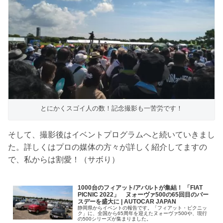
とにかくスゴイ人の数！記念撮影も一苦労です！
そして、撮影後はイベントプログラムへと続いていきまし
た。詳しくはプロの媒体の方々が詳しく紹介してますの
で、私からは割愛！（サボり）
1000台のフィアット/アバルトが集結！ 「FIAT
PICNIC 2022」 ヌォーヴァ500の65回目のバー
スデーを盛大に | AUTOCAR JAPAN
静岡県からイベントの報告です。「フィアット・ピクニッ
ク」に、全国から65周年を迎えたヌォーヴァ500や、現行
の500シリーズが集まりました。