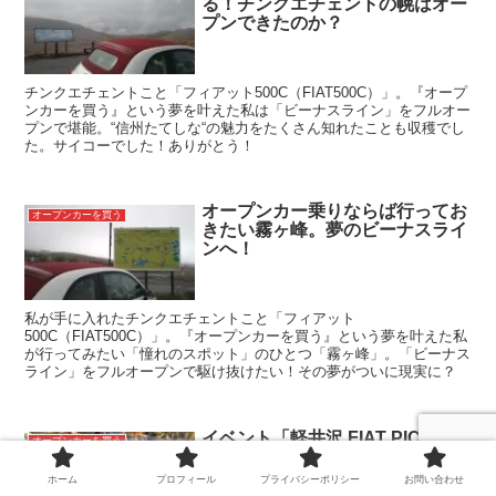
る！チンクエチェントの幌はオー
プンできたのか？
チンクエチェントこと「フィアット500C（FIAT500C）」。『オープ
ンカーを買う』という夢を叶えた私は「ビーナスライン」をフルオー
プンで堪能。“信州たてしな“の魅力をたくさん知れたことも収穫でし
た。サイコーでした！ありがとう！
オープンカー乗りならば行ってお
オープンカーを買う
きたい霧ヶ峰。夢のビーナスライ
ンへ！
私が手に入れたチンクエチェントこと「フィアット
500C（FIAT500C）」。『オープンカーを買う』という夢を叶えた私
が行ってみたい「憧れのスポット」のひとつ「霧ヶ峰」。「ビーナス
ライン」をフルオープンで駆け抜けたい！その夢がついに現実に？
イベント「軽井沢 FIAT PIC・
オープンカーを買う
NIC」に参加（前編）
ホーム
プロフィール
プライバシーポリシー
お問い合わせ