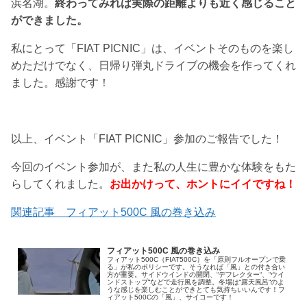
浜名湖。
終わってみれば実際の距離よりも近く感じること
ができました。
私にとって「FIAT PICNIC」は、イベントそのものを楽し
めただけでなく、日帰り弾丸ドライブの機会を作ってくれ
ました。感謝です！
以上、イベント「FIAT PICNIC」参加のご報告でした！
今回のイベント参加が、また私の人生に豊かな体験をもた
らしてくれました。
お出かけって、ホントにイイですね！
関連記事 フィアット500C 風の巻き込み
フィアット500C 風の巻き込み
フィアット500C（FIAT500C）を「原則フルオープンで乗
る」が私のポリシーです。そうなれば「風」との付き合い
方が重要。サイドウインドの開閉、“デフレクター“、“ウイ
ンドストップ“などで走行風を調整。冬場は“露天風呂“のよ
うな感じを楽しむことができとても気持ちいいんです！フ
ィアット500Cの「風」、サイコーです！