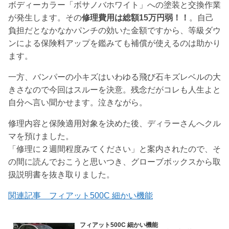
ボディーカラー「ボサノバホワイト」への塗装と交換作業
が発生します。その
修理費用は総額15万円弱！！
。自己
負担だとなかなかパンチの効いた金額ですから、等級ダウ
ンによる保険料アップを鑑みても補償が使えるのは助かり
ます。
一方、バンパーの小キズはいわゆる飛び石キズレベルの大
きさなので今回はスルーを決意。残念だがコレも人生よと
自分へ言い聞かせます。泣きながら。
修理内容と保険適用対象を決めた後、ディラーさんへクル
マを預けました。
「修理に２週間程度みてください」と案内されたので、そ
の間に読んでおこうと思いつき、グローブボックスから取
扱説明書を抜き取りました。
関連記事 フィアット500C 細かい機能
フィアット500C 細かい機能