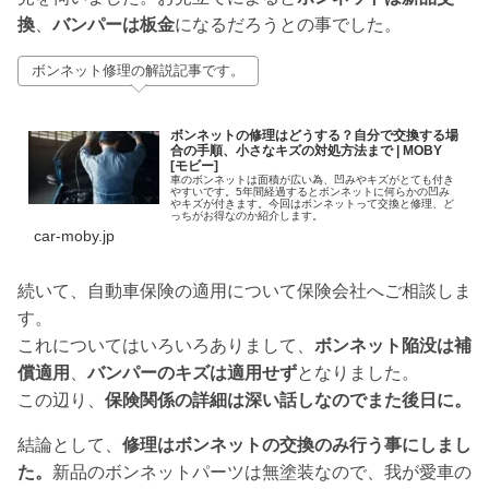
換
、
バンパーは板金
になるだろうとの事でした。
ボンネット修理の解説記事です。
ボンネットの修理はどうする？自分で交換する場
合の手順、小さなキズの対処方法まで | MOBY
[モビー]
車のボンネットは面積が広い為、凹みやキズがとても付き
やすいです。5年間経過するとボンネットに何らかの凹み
やキズが付きます。今回はボンネットって交換と修理、ど
っちがお得なのか紹介します。
car-moby.jp
続いて、自動車保険の適用について保険会社へご相談しま
す。
これについてはいろいろありまして、
ボンネット陥没は補
償適用
、
バンパーのキズは適用せず
となりました。
この辺り、
保険関係の詳細は深い話しなのでまた後日に。
結論として、
修理はボンネットの交換のみ行う事にしまし
た。
新品のボンネットパーツは無塗装なので、我が愛車の