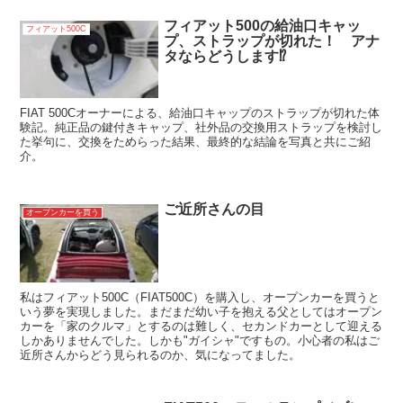
フィアット500の給油口キャッ
フィアット500C
プ、ストラップが切れた！ アナ
タならどうします⁉
FIAT 500Cオーナーによる、給油口キャップのストラップが切れた体
験記。純正品の鍵付きキャップ、社外品の交換用ストラップを検討し
た挙句に、交換をためらった結果、最終的な結論を写真と共にご紹
介。
ご近所さんの目
オープンカーを買う
私はフィアット500C（FIAT500C）を購入し、オープンカーを買うと
いう夢を実現しました。まだまだ幼い子を抱える父としてはオープン
カーを「家のクルマ」とするのは難しく、セカンドカーとして迎える
しかありませんでした。しかも"ガイシャ"ですもの。小心者の私はご
近所さんからどう見られるのか、気になってました。