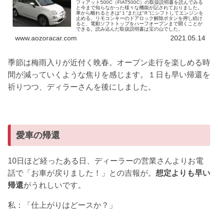
フィアット500C（FIAT500C）の取扱説明書を読んでみる
と今まで知らなかった様々な機能が記されておりました。
車から離れるときは“１“または“Ｒ“にシフトしてエンジンを
止める。リモコンキーのドアロック解除ボタンを押し続け
ると、電動ソフトトップをハーフオープンまで開くことが
できる。読み込んだ取扱説明書は宝の山でした。
www.aozoracar.com
2021.05.14
季節は梅雨入りが近付く晩春。オープン走行を楽しめる時
間が減っていくような焦りを感じます。１日も早い帰還を
祈りつつ、ディラーさんを後にしました。
愛車の帰還
10日ほど経ったある日、ディーラーの営業さんよりお電
話で「お車が戻りました！」との吉報が。
想定よりも早い
帰還
がうれしいです。
私：「仕上がりはどースか？」