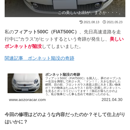
この美しいお顔が、まさか・・・。
2021.08.13
2021.05.23
私の
フィアット500C（FIAT500C）
、先日高速道路を走
行中に“カラス“がヒットするという奇跡が発生し、
美しい
ボンネットが陥没
してしまいました。
関連記事 ボンネット陥没の奇跡
ボンネット陥没の奇跡
フィアット500C（FIAT500C）を購入し、夢のオープンカ
ー生活を満喫して約２ヶ月。「ドン！！」大きな音がした
瞬間、目の前、フロントガラス表面上部に大きく黒い物体
が！その物体はたぶんカラス！自宅へ到着しボンネットへ
を見るとボッコリといってます！！隕石が落ちたかのよ
う。私が無事だった事も含めて奇跡だったのかも。
www.aozoracar.com
2021.04.30
今回の修理はどのような内容だったのか？そして仕上がり
はいかに？