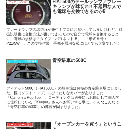
FIAT500のテールランプ／ブレー
フィアット500C
キランプが球切れ‼ 不器用な人で
も電球を交換できるのか⁉
ブレーキランプの球切れが発生！プロにお願いしても良いけれど、取
扱説明書に交換方法が書いてあったので自分で電球を交換すること
に。電球の規格は「タイプ：バヨネット B」、「形式番号：
P21/5W」。この交換作業、手先不器用な私にはとても大変でした！
青空駐車の500C
オープンカーの青空駐車
フィアット500C（FIAT500C）の駐車場は月極の青空駐車場にしまし
た。幌（ソフトトップ）にぴったりなカバーがありました
「California Pop Top」。コーティングは過去にもお願いして個人的
に信頼している「Keeper」さんへお願いする事に。そんなこんなで
「青空駐車の500C」の陣容が固まりました。
「オープンカーを買う」というこ
オープンカーを買う
と