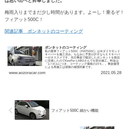
は思い出へと昇華しました。
梅雨入りまでまだ少し時間があります。よーし！乗るぞ！
フィアット500C！
関連記事 ボンネットのコーティング
ボンネットのコーティング
私の愛車フィアット500C（FIAT500C）はＷダイヤモンド
キーパーを施工済み。ちなみに予算が許すならＥＸキーパ
ーがオススメです。先日事故で陥没したボンネットを新品
に交換したのでKeePer LABOさんでを部分施工。料金は
「1パネルにつき、コーティング価格の15％」。事故修理
による再施工は保険の補償対象です。
www.aozoracar.com
2021.05.28
フィアット500C 細かい機能