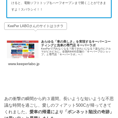
けると、電動ソフトトップをハーフオープンまで開くことができま
すよ！スバラシイ！！
KeePer LABOさんのサイトはコチラ
あらゆる「車の美しさ」を実現するキーパーコー
ティングと洗車の専門店 キーパーラボ
KeePerで汚れなくなる？雨できれいになる？楽なのにクル
マがピカピカに。全国約6400店舗の「キーパープロショッ
プ」と専門店「キーパーラボ」へ！
www.keeperlabo.jp
あの衝撃の瞬間から約３週間。長いような短いような不思
議な時間を過ごし、愛しのフィアット500Cが帰ってきて
くれました。
愛車の帰還により「ボンネット陥没の奇跡」