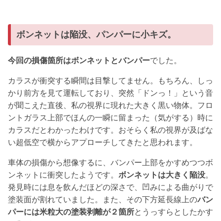
ボンネットは陥没、パンパーに小キズ。
今回の損傷箇所はボンネットとバンパー
でした。
カラスが衝突する瞬間は目撃してません。もちろん、しっ
かり前方を見て運転しており、突然「ドンっ！」という音
が聞こえた直後、私の視界に現れた大きく黒い物体。フロ
ントガラス上部でほんの一瞬に留まった（気がする）時に
カラスだとわかったわけです。おそらく私の視界が及ばな
い超低空で横からアプローチしてきたと思われます。
車体の損傷から想像するに、バンパー上部をかすめつつボ
ンネットに衝突したようです。
ボンネットは大きく陥没
。
発見時には息を飲んだほどの深さで、凹みによる曲がりで
塗装面が割れていました。また、その下方延長線上の
バン
パーには米粒大の塗装剥離が２箇所
とうっすらとしたかす